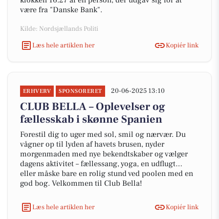
klokken 16.27 af en person, der udgav sig for at
være fra "Danske Bank".
Kilde: Nordsjællands Politi
Læs hele artiklen her
Kopiér link
20-06-2025 13:10
ERHVERV
SPONSORERET
CLUB BELLA – Oplevelser og
fællesskab i skønne Spanien
Forestil dig to uger med sol, smil og nærvær. Du
vågner op til lyden af havets brusen, nyder
morgenmaden med nye bekendtskaber og vælger
dagens aktivitet – fællessang, yoga, en udflugt…
eller måske bare en rolig stund ved poolen med en
god bog. Velkommen til Club Bella!
Læs hele artiklen her
Kopiér link