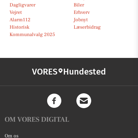
Dagligvarer
Biler
Vejret
Erhverv
Alarm112
Jobnyt
Historisk
Læserbidrag
Kommunalvalg 2025
VORES
Hundested
OM VORES DIGITAL
Om os