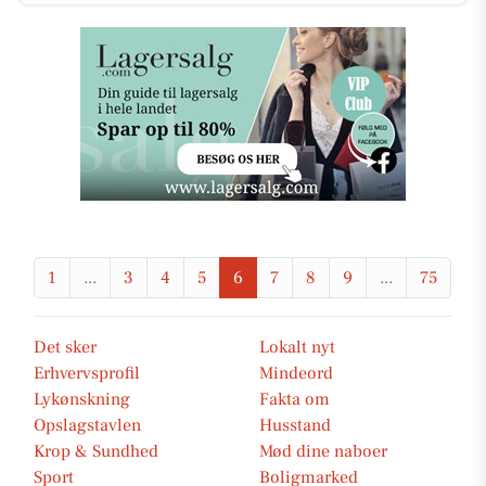
1
...
3
4
5
6
7
8
9
...
75
Det sker
Lokalt nyt
Erhvervsprofil
Mindeord
Lykønskning
Fakta om
Opslagstavlen
Husstand
Krop & Sundhed
Mød dine naboer
Sport
Boligmarked