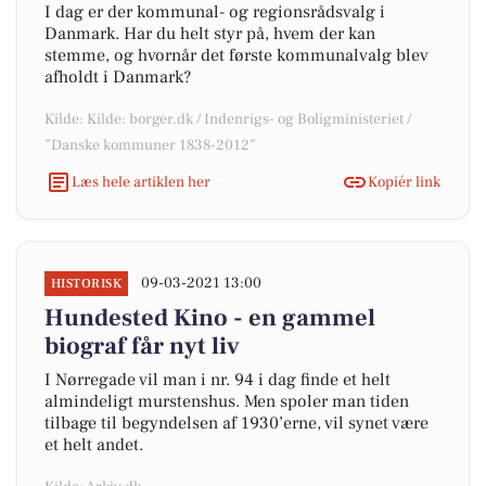
I dag er der kommunal- og regionsrådsvalg i
Danmark. Har du helt styr på, hvem der kan
stemme, og hvornår det første kommunalvalg blev
afholdt i Danmark?
Kilde: Kilde: borger.dk / Indenrigs- og Boligministeriet /
”Danske kommuner 1838-2012”
Læs hele artiklen her
Kopiér link
09-03-2021 13:00
HISTORISK
Hundested Kino - en gammel
biograf får nyt liv
I Nørregade vil man i nr. 94 i dag finde et helt
almindeligt murstenshus. Men spoler man tiden
tilbage til begyndelsen af 1930’erne, vil synet være
et helt andet.