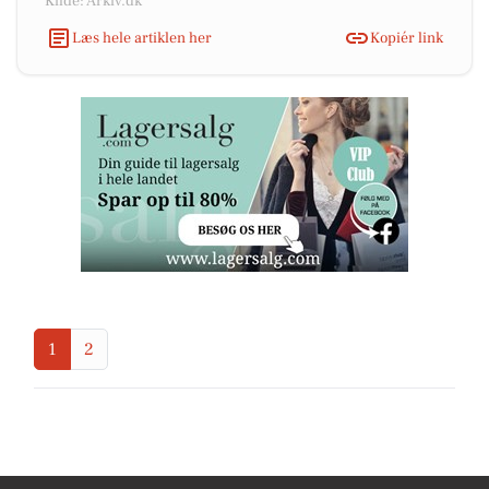
Kilde: Arkiv.dk
Læs hele artiklen her
Kopiér link
1
2