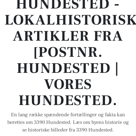
HUNDESTED -
LOKALHISTORIS
ARTIKLER FRA
[POSTNR.
HUNDESTED |
VORES
HUNDESTED.
En lang række spændende fortællinger og fakta kan
berettes om 3390 Hundested. Læs om byens historie og
se historiske billeder fra 3390 Hundested.