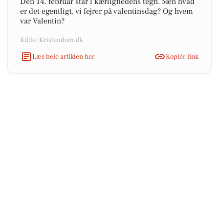
Den 14. februar står i kærlighedens tegn. Men hvad
er det egentligt, vi fejrer på valentinsdag? Og hvem
var Valentin?
Kilde: Kristendom.dk
Læs hele artiklen her
Kopiér link