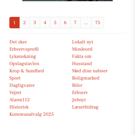
1
2
3
4
5
6
7
...
75
Det sker
Lokalt nyt
Erhvervsprofil
Mindeord
Lykønskning
Fakta om
Opslagstavlen
Husstand
Krop & Sundhed
Mød dine naboer
Sport
Boligmarked
Dagligvarer
Biler
Vejret
Erhverv
Alarm112
Jobnyt
Historisk
Læserbidrag
Kommunalvalg 2025