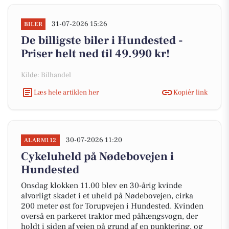
31-07-2026 15:26
BILER
De billigste biler i Hundested -
Priser helt ned til 49.990 kr!
Kilde: Bilhandel
Læs hele artiklen her
Kopiér link
30-07-2026 11:20
ALARM112
Cykeluheld på Nødebovejen i
Hundested
Onsdag klokken 11.00 blev en 30-årig kvinde
alvorligt skadet i et uheld på Nødebovejen, cirka
200 meter øst for Torupvejen i Hundested. Kvinden
overså en parkeret traktor med påhængsvogn, der
holdt i siden af vejen på grund af en punktering, og