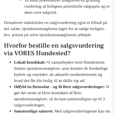
Til sidst præsenterer mægleren en grundig
vurdering af boligens potentielle salgspris og et
skøn over salgstid.
Derudover indeholder en salgsvurdering også et tilbud på
det salær, ejendomsmægleren tager for at sælge boligen –
dvs. prisen på selve ejendomsmæglerens arbejde.
Hvorfor bestille en salgsvurdering
via VORES Hundested?
Lokalt kendskab:
Vi samarbejder med Hundesteds
bedste ejendomsmæglere, som kender de forskellige
bydele og områder, de aktuelle markedstrends og
hvad der får din bolig til at skille sig ud.
Udfyld én formular - og få flere salgsvurderinger:
Vi
gør det nemt at blive kontaktet af flere
ejendomsmæglere, så du kan sammenligne op til 3
salgsvurderinger.
Sammenlign salæret:
Med salgsvurderingerne kan du