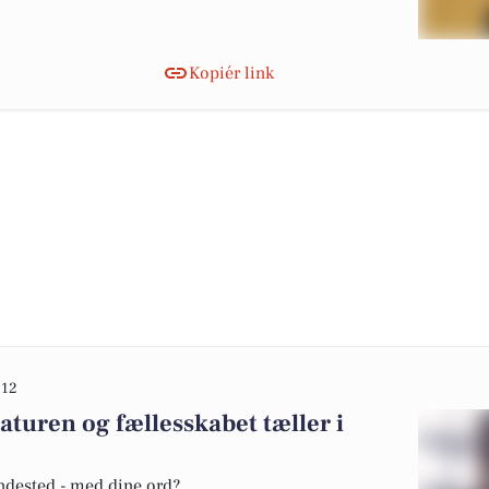
Kopiér link
:12
aturen og fællesskabet tæller i
undested - med dine ord?