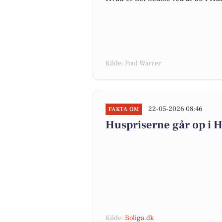
Kilde: Poul Warrer
22-05-2026 08:46
FAKTA OM
Huspriserne går op i
Kilde:
Boliga.dk