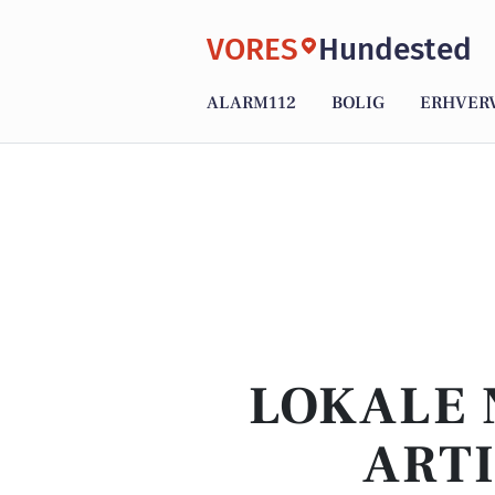
VORES
Hundested
ALARM112
BOLIG
ERHVER
LOKALE 
ART