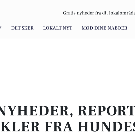
Gratis nyheder fra
dit
lokalområde
V
DET SKER
LOKALT NYT
MØD DINE NABOER
NYHEDER, REPOR
IKLER FRA HUNDE