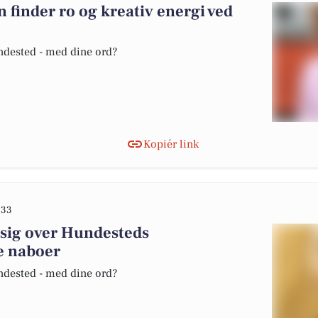
inder ro og kreativ energi ved
undested - med dine ord?
Kopiér link
:33
 sig over Hundesteds
e naboer
undested - med dine ord?