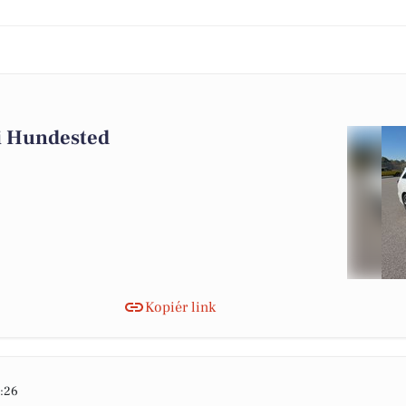
g i Hundested
Kopiér link
:26