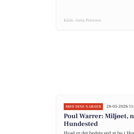
Kilde: Anita Petersen
28-05-2026 11
MØD DINE NABOER
Poul Warrer: Miljøet, n
Hundested
Hvad er det bedste ved at bo i H