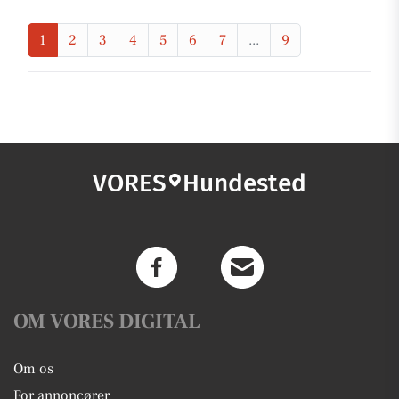
1
2
3
4
5
6
7
...
9
VORES
Hundested
OM VORES DIGITAL
Om os
For annoncører