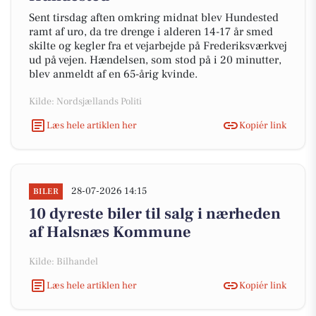
Sent tirsdag aften omkring midnat blev Hundested
ramt af uro, da tre drenge i alderen 14-17 år smed
skilte og kegler fra et vejarbejde på Frederiksværkvej
ud på vejen. Hændelsen, som stod på i 20 minutter,
blev anmeldt af en 65-årig kvinde.
Kilde: Nordsjællands Politi
Læs hele artiklen her
Kopiér link
28-07-2026 14:15
BILER
10 dyreste biler til salg i nærheden
af Halsnæs Kommune
Kilde: Bilhandel
Læs hele artiklen her
Kopiér link