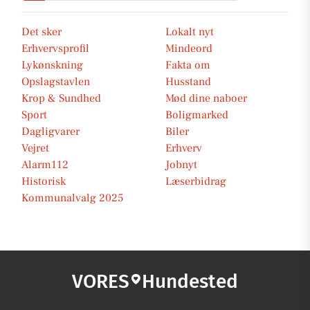
Det sker
Lokalt nyt
Erhvervsprofil
Mindeord
Lykønskning
Fakta om
Opslagstavlen
Husstand
Krop & Sundhed
Mød dine naboer
Sport
Boligmarked
Dagligvarer
Biler
Vejret
Erhverv
Alarm112
Jobnyt
Historisk
Læserbidrag
Kommunalvalg 2025
VORES
Hundested