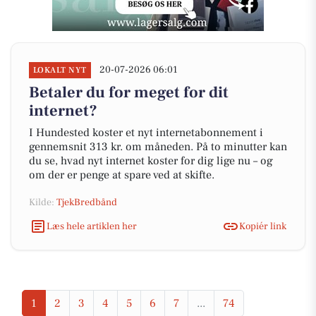
20-07-2026 06:01
LOKALT NYT
Betaler du for meget for dit
internet?
I Hundested koster et nyt internetabonnement i
gennemsnit 313 kr. om måneden. På to minutter kan
du se, hvad nyt internet koster for dig lige nu – og
om der er penge at spare ved at skifte.
Kilde:
TjekBredbånd
Læs hele artiklen her
Kopiér link
1
2
3
4
5
6
7
...
74