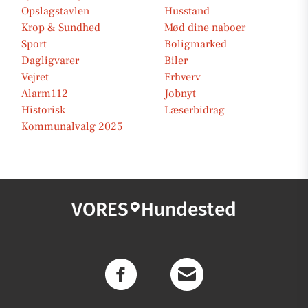
Opslagstavlen
Husstand
Krop & Sundhed
Mød dine naboer
Sport
Boligmarked
Dagligvarer
Biler
Vejret
Erhverv
Alarm112
Jobnyt
Historisk
Læserbidrag
Kommunalvalg 2025
VORES
Hundested