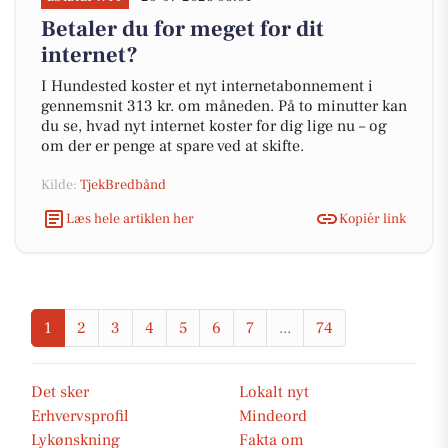
Betaler du for meget for dit
internet?
I Hundested koster et nyt internetabonnement i
gennemsnit 313 kr. om måneden. På to minutter kan
du se, hvad nyt internet koster for dig lige nu – og
om der er penge at spare ved at skifte.
Kilde:
TjekBredbånd
Læs hele artiklen her
Kopiér link
1
2
3
4
5
6
7
...
74
Det sker
Lokalt nyt
Erhvervsprofil
Mindeord
Lykønskning
Fakta om