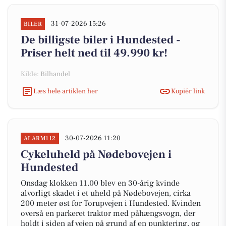
31-07-2026 15:26
BILER
De billigste biler i Hundested -
Priser helt ned til 49.990 kr!
Kilde: Bilhandel
Læs hele artiklen her
Kopiér link
30-07-2026 11:20
ALARM112
Cykeluheld på Nødebovejen i
Hundested
Onsdag klokken 11.00 blev en 30-årig kvinde
alvorligt skadet i et uheld på Nødebovejen, cirka
200 meter øst for Torupvejen i Hundested. Kvinden
overså en parkeret traktor med påhængsvogn, der
holdt i siden af vejen på grund af en punktering, og