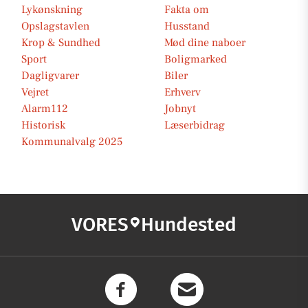
Lykønskning
Fakta om
Opslagstavlen
Husstand
Krop & Sundhed
Mød dine naboer
Sport
Boligmarked
Dagligvarer
Biler
Vejret
Erhverv
Alarm112
Jobnyt
Historisk
Læserbidrag
Kommunalvalg 2025
VORES
Hundested