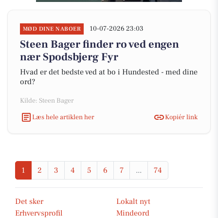
10-07-2026 23:03
MØD DINE NABOER
Steen Bager finder ro ved engen
nær Spodsbjerg Fyr
Hvad er det bedste ved at bo i Hundested - med dine
ord?
Kilde: Steen Bager
Læs hele artiklen her
Kopiér link
1
2
3
4
5
6
7
...
74
Det sker
Lokalt nyt
Erhvervsprofil
Mindeord