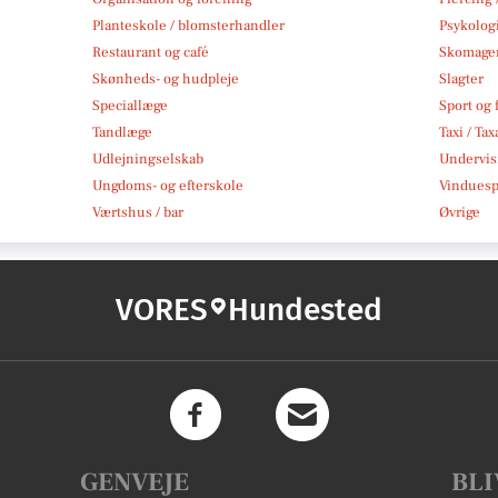
Planteskole / blomsterhandler
Psykolog
Restaurant og café
Skomage
Skønheds- og hudpleje
Slagter
Speciallæge
Sport og f
Tandlæge
Taxi / Tax
Udlejningselskab
Undervis
Ungdoms- og efterskole
Vindues
Værtshus / bar
Øvrige
VORES
Hundested
GENVEJE
BLI