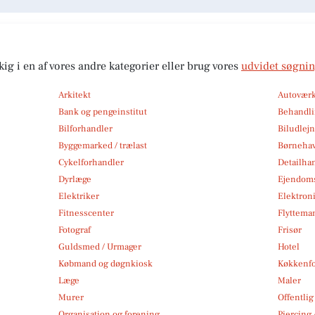
kig i en af vores andre kategorier eller brug vores
udvidet søgni
Arkitekt
Autoværk
Bank og pengeinstitut
Behandli
Bilforhandler
Biludlej
Byggemarked / trælast
Børneha
Cykelforhandler
Detailha
Dyrlæge
Ejendom
Elektriker
Elektroni
Fitnesscenter
Flytteman
Fotograf
Frisør
Guldsmed / Urmager
Hotel
Købmand og døgnkiosk
Køkkenfo
Læge
Maler
Murer
Offentlig
Organisation og forening
Piercing 