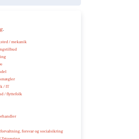
ng
.
sted / mekanik
ngstilbud
ning
ve
ndel
smægler
k / IT
d / flyttefolk
rhandler
 forvaltning, forsvar og socialsikring
/ Tatovering