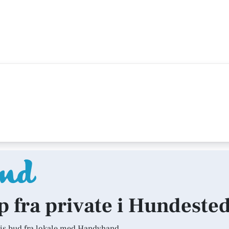
lp fra private i Hundeste
is bud fra lokale med Handyhand.