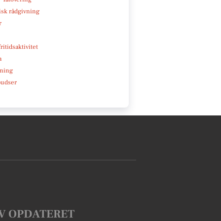
isk rådgivning
r
ritidsaktivitet
a
ning
pudser
V OPDATERET