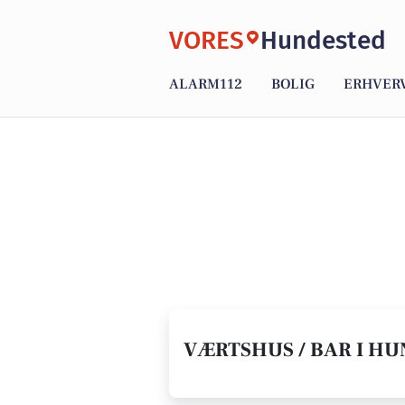
VORES
Hundested
ALARM112
BOLIG
ERHVER
VÆRTSHUS / BAR I HU