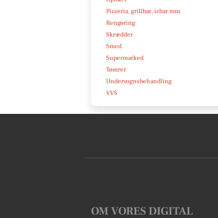
Pizzeria, grillbar, isbar mm.
Rengøring
Skrædder
Smed
Supermarked
Tømrer
Undervognsbehandling
VVS
OM VORES DIGITAL