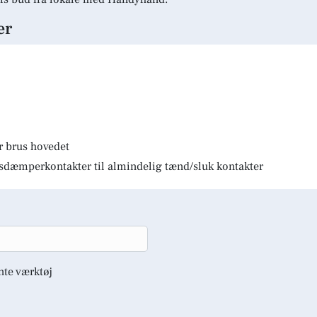
er
r brus hovedet
lysdæmperkontakter til almindelig tænd/sluk kontakter
nte værktøj