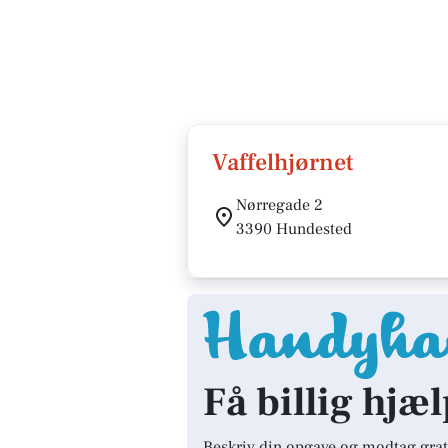
Vaffelhjørnet
Nørregade 2
3390 Hundested
Få billig hjæ
Beskriv din opgave og modtag grat