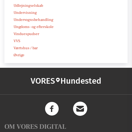
Udlejningselskab
Undervisning
Undervognsbehandling
Ungdoms- og efterskole
Vinduespudser
VVS
Værtshus / bar
Øvrige
VORES
Hundested
OM VORES DIGITAL