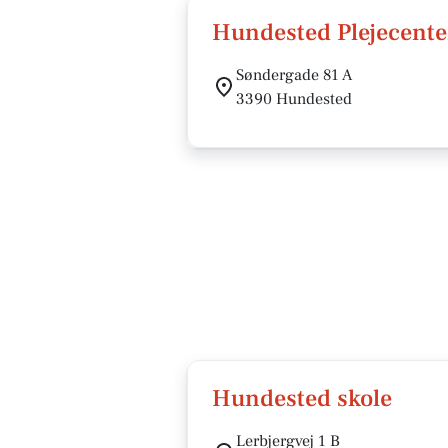
Hundested Plejecente
Søndergade 81 A
3390 Hundested
Hundested skole
Lerbjergvej 1 B