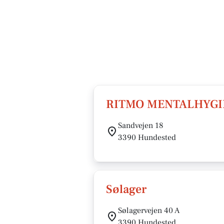
RITMO MENTALHYGIE
Sandvejen 18
3390 Hundested
Sølager
Sølagervejen 40 A
3390 Hundested