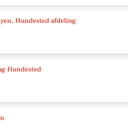
lyen, Hundested afdeling
ing Hundested
en