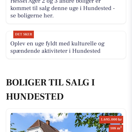
Hessel Ager 2 og 3 andre boliger er
kommet til salg denne uge i Hundested -
se boligerne her.
DET SKER
Oplev en uge fyldt med kulturelle og
spændende aktiviteter i Hundested
BOLIGER TIL SALG I
HUNDESTED
1.695.000 kr
2
108 m