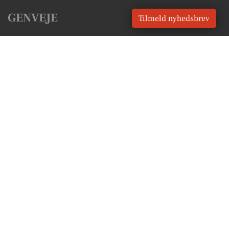
GENVEJE
Tilmeld nyhedsbrev
Seneste nyt fra Hundested
Vores lokale erhverv
Kalenderen for Hundested
Fakta om Hundested
Erhvervsartikler
Halsnæs Kommune
Få en gratis salgsvurdering
Sponsoreret indhold
Alt om Hundested
Vores Digital © 2026