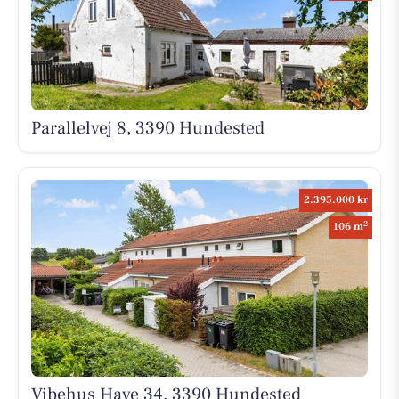
Parallelvej 8, 3390 Hundested
2.395.000 kr
2
106 m
Vibehus Have 34, 3390 Hundested