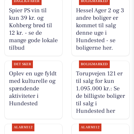
DAGLIGVARER
BOLIGMARKED
Spier PS vin til
Hessel Ager 2 og 3
kun 39 kr. og
andre boliger er
Kohberg brød til
kommet til salg
12 kr. - se de
denne uge i
mange gode lokale
Hundested - se
tilbud
boligerne her.
DET SKER
BOLIGMARKED
Oplev en uge fyldt
Torupvejen 121 er
med kulturelle og
til salg for kun
spændende
1.095.000 kr.: Se
aktiviteter i
de billigste boliger
Hundested
til salg i
Hundested her
ALARM112
ALARM112