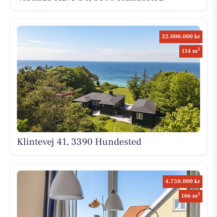
22.000.000 kr
2
114 m
Klintevej 41, 3390 Hundested
4.750.000 kr
2
166 m