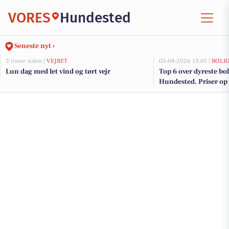
VORES
Hundested
Seneste nyt ›
3 timer siden |
VEJRET
05-08-2026 13:01 |
BOLI
Lun dag med let vind og tørt vejr
Top 6 over dyreste boli
Hundested. Priser op 