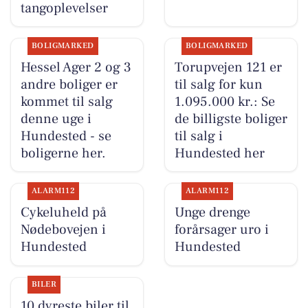
tangoplevelser
BOLIGMARKED
BOLIGMARKED
Hessel Ager 2 og 3
Torupvejen 121 er
andre boliger er
til salg for kun
kommet til salg
1.095.000 kr.: Se
denne uge i
de billigste boliger
Hundested - se
til salg i
boligerne her.
Hundested her
ALARM112
ALARM112
Cykeluheld på
Unge drenge
Nødebovejen i
forårsager uro i
Hundested
Hundested
BILER
10 dyreste biler til