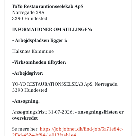
YoYo Restaurantionsselskab ApS
Nørregade 29A
3390 Hundested
INFORMATIONER OM STILLINGEN:
- Arbejdspladsen ligger i:
Halsnæs Kommune
-Virksomheden tilbyder:
-Arbejdsgiver:
YO-YO RESTAURATIONSSELSKAB ApS, Nørregade,
3390 Hundested
-Ansøgning:
Ansøgningsfrist: 31-07-2026;
- ansøgningsfristen er
overskredet
Se mere her:
https://job.jobnet.dk/find-job/5a71e84c-
2f3d-4524-bf84-1e013faab1e4