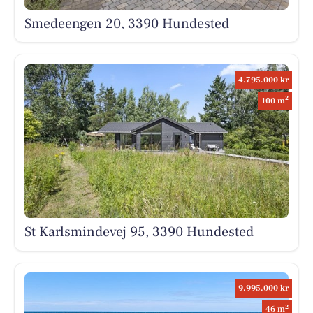
Smedeengen 20, 3390 Hundested
4.795.000 kr
2
100 m
St Karlsmindevej 95, 3390 Hundested
9.995.000 kr
2
46 m