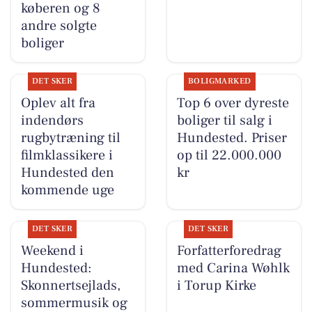
køberen og 8
andre solgte
boliger
DET SKER
BOLIGMARKED
Oplev alt fra
Top 6 over dyreste
indendørs
boliger til salg i
rugbytræning til
Hundested. Priser
filmklassikere i
op til 22.000.000
Hundested den
kr
kommende uge
DET SKER
DET SKER
Weekend i
Forfatterforedrag
Hundested:
med Carina Wøhlk
Skonnertsejlads,
i Torup Kirke
sommermusik og