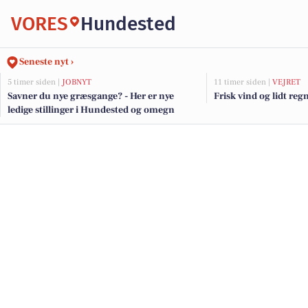
VORES
Hundested
Seneste nyt ›
5 timer siden |
JOBNYT
11 timer siden |
VEJRET
Savner du nye græsgange? - Her er nye
Frisk vind og lidt r
ledige stillinger i Hundested og omegn