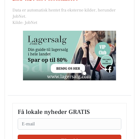
Data er automatisk hentet fra eksterne kilder, herunder
JobNet.
Kilde: JobNet
Få lokale nyheder GRATIS
Email