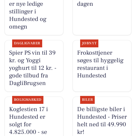
er nye ledige
dagen
stillinger i
Hundested og
omegn
DAGLIGVARER
JOBNYT
Spier PS vin til 39
Frokosttjener
kr. og Yoggi
søges til hyggelig
yoghurt til 12 kr. -
restaurant i
gode tilbud fra
Hundested
DagliBrugsen
BOLIGMARKED
BILER
Koglestien 17 i
De billigste biler i
Hundested er
Hundested - Priser
solgt for
helt ned til 49.990
4.825.000 - se
kr!