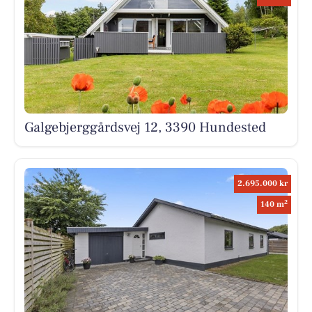
Galgebjerggårdsvej 12, 3390 Hundested
2.695.000 kr
2
140 m