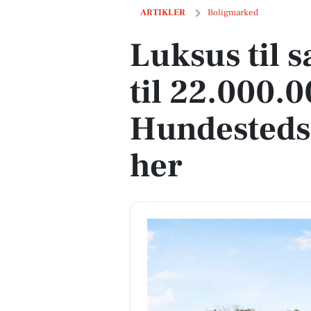
Luksus til salg: Klintevej 41 til 22.00
ARTIKLER
Boligmarked
Luksus til s
til 22.000.0
Hundesteds 
her