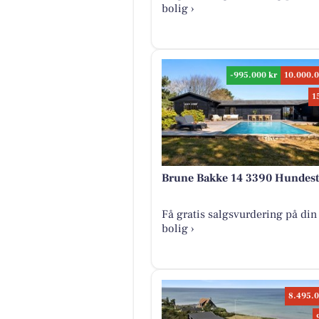
bolig ›
-995.000 kr
10.000.0
1
Brune Bakke 14 3390 Hundes
Få gratis salgsvurdering på din
bolig ›
8.495.0