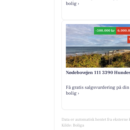
bolig ›
-500.000 kr
6.000.0
Nødebovejen 111 3390 Hundes
Få gratis salgsvurdering på din
bolig ›
Data er automatisk hentet fra eksterne 
Kilde: Boliga