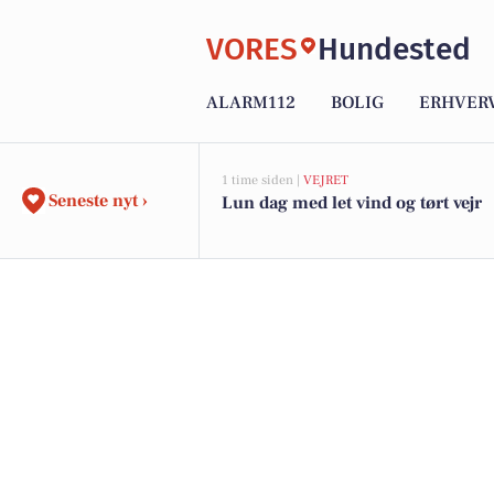
VORES
Hundested
ALARM112
BOLIG
ERHVER
1 time siden |
VEJRET
Seneste nyt ›
Lun dag med let vind og tørt vejr