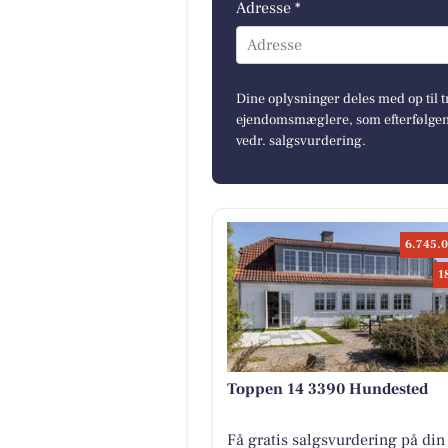
Adresse *
Adresse
Dine oplysninger deles med op til t
ejendomsmæglere, som efterfølgend
vedr. salgsvurdering.
6.745.0
1
Toppen 14 3390 Hundested
Få gratis salgsvurdering på din