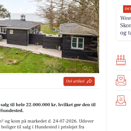
DE
Wee
Sko
og t
Del artikel
salg til hele 22.000.000 kr, hvilket gør den til
i Hundested.
4 m² og kom på markedet d. 24-07-2026. Udover
oliger til salg i Hundested i prislejet fra