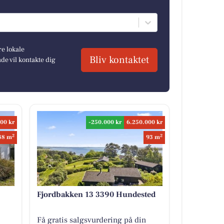
re lokale
Bliv kontaktet
e vil kontakte dig
00 kr
-250.000 kr
6.250.000 kr
2
2
88 m
93 m
Fjordbakken 13 3390 Hundested
Få gratis salgsvurdering på din