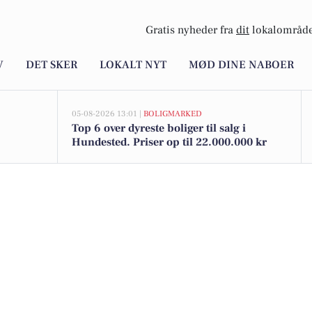
Gratis nyheder fra
dit
lokalområde
V
DET SKER
LOKALT NYT
MØD DINE NABOER
05-08-2026 13:01 |
BOLIGMARKED
Top 6 over dyreste boliger til salg i
Hundested. Priser op til 22.000.000 kr