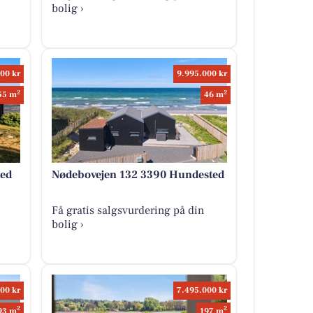
bolig ›
00 kr
9.995.000 kr
2
2
55 m
46 m
ted
Nødebovejen 132 3390 Hundested
Få gratis salgsvurdering på din
bolig ›
00 kr
7.495.000 kr
2
2
93 m
197 m