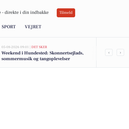
 -
direkte i din indbakke
Tilmeld
SPORT
VEJRET
05-08-2026 09:01 |
DET SKER
05-08-2026 07:03
‹
›
Weekend i Hundested: Skonnertsejlads,
Forfatterfor
sommermusik og tangoplevelser
Torup Kirke