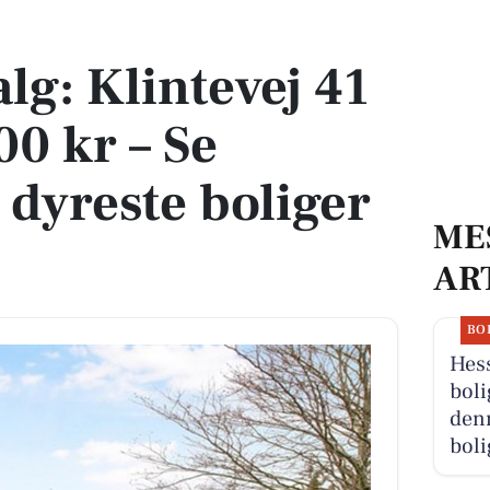
0.000 kr – Se Hundesteds dyreste boliger her
alg: Klintevej 41
00 kr – Se
dyreste boliger
ME
AR
BO
Hess
boli
denn
boli