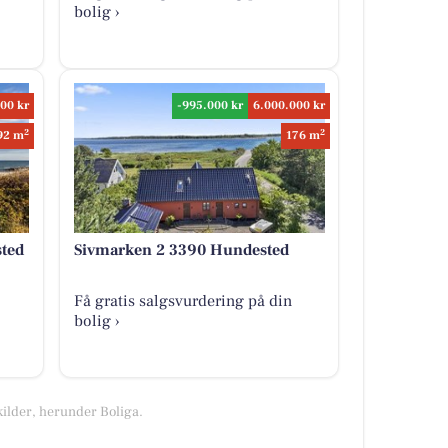
bolig ›
00 kr
-995.000 kr
6.000.000 kr
2
2
92 m
176 m
ted
Sivmarken 2 3390 Hundested
Få gratis salgsvurdering på din
bolig ›
kilder, herunder Boliga.