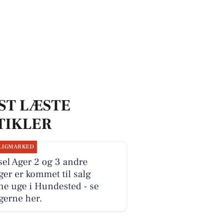
ST LÆSTE
TIKLER
LIGMARKED
el Ager 2 og 3 andre
ger er kommet til salg
e uge i Hundested - se
gerne her.