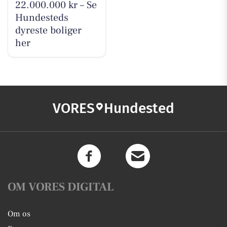
22.000.000 kr – Se
Hundesteds
dyreste boliger
her
VORES
Hundested
OM VORES DIGITAL
Om os