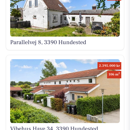
Parallelvej 8, 3390 Hundested
2.395.000 kr
2
106 m
Vibehus Have 34, 3390 Hundested