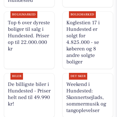
Hundested
BOLIGMARKED
BOLIGMARKED
Top 6 over dyreste
Koglestien 17 i
boliger til salg i
Hundested er
Hundested. Priser
solgt for
op til 22.000.000
4.825.000 - se
kr
køberen og 8
andre solgte
boliger
BILER
DET SKER
De billigste biler i
Weekend i
Hundested - Priser
Hundested:
helt ned til 49.990
Skonnertsejlads,
kr!
sommermusik og
tangoplevelser