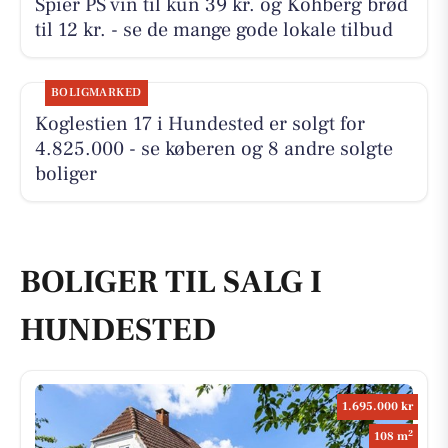
Spier PS vin til kun 39 kr. og Kohberg brød
til 12 kr. - se de mange gode lokale tilbud
BOLIGMARKED
Koglestien 17 i Hundested er solgt for
4.825.000 - se køberen og 8 andre solgte
boliger
BOLIGER TIL SALG I
HUNDESTED
1.695.000 kr
2
108 m