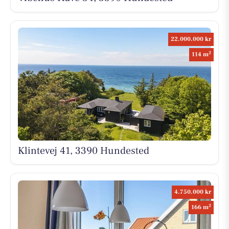
22.000.000 kr
2
114 m
Klintevej 41, 3390 Hundested
4.750.000 kr
2
166 m