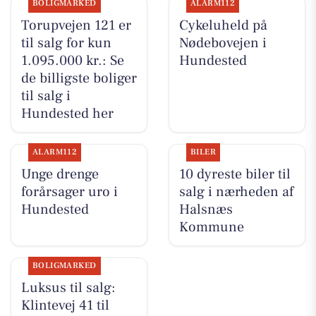
BOLIGMARKED
ALARM112
Torupvejen 121 er
Cykeluheld på
til salg for kun
Nødebovejen i
1.095.000 kr.: Se
Hundested
de billigste boliger
til salg i
Hundested her
ALARM112
BILER
Unge drenge
10 dyreste biler til
forårsager uro i
salg i nærheden af
Hundested
Halsnæs
Kommune
BOLIGMARKED
Luksus til salg:
Klintevej 41 til