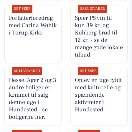
DET SKER
DAGLIGVARER
Forfatterforedrag
Spier PS vin til
med Carina Wøhlk
kun 39 kr. og
i Torup Kirke
Kohberg brød til
12 kr. - se de
mange gode lokale
tilbud
BOLIGMARKED
DET SKER
Hessel Ager 2 og 3
Oplev en uge fyldt
andre boliger er
med kulturelle og
kommet til salg
spændende
denne uge i
aktiviteter i
Hundested - se
Hundested
boligerne her.