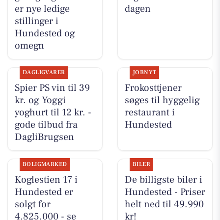
er nye ledige
dagen
stillinger i
Hundested og
omegn
DAGLIGVARER
JOBNYT
Spier PS vin til 39
Frokosttjener
kr. og Yoggi
søges til hyggelig
yoghurt til 12 kr. -
restaurant i
gode tilbud fra
Hundested
DagliBrugsen
BOLIGMARKED
BILER
Koglestien 17 i
De billigste biler i
Hundested er
Hundested - Priser
solgt for
helt ned til 49.990
4.825.000 - se
kr!