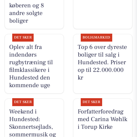
køberen og 8
andre solgte
boliger
DET SKER
BOLIGMARKED
Oplev alt fra
Top 6 over dyreste
indendørs
boliger til salg i
rugbytræning til
Hundested. Priser
filmklassikere i
op til 22.000.000
Hundested den
kr
kommende uge
DET SKER
DET SKER
Weekend i
Forfatterforedrag
Hundested:
med Carina Wøhlk
Skonnertsejlads,
i Torup Kirke
sommermusik og