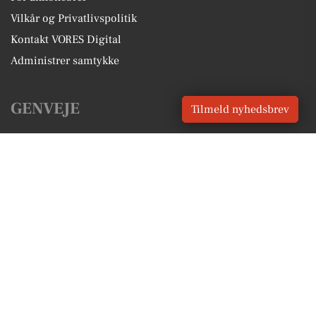
Vilkår og Privatlivspolitik
Kontakt VORES Digital
Administrer samtykke
GENVEJE
Tilmeld nyhedsbrev
Seneste nyt fra Hundested
Vores lokale erhverv
Kalenderen for Hundested
Fakta om Hundested
Erhvervsartikler
Halsnæs Kommune
Få en gratis salgsvurdering
Sponsoreret indhold
Alt om Hundested