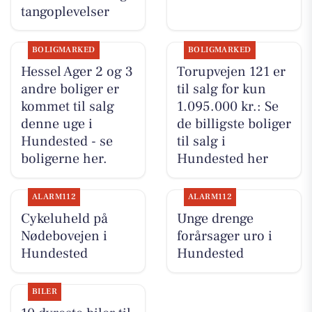
tangoplevelser
BOLIGMARKED
BOLIGMARKED
Hessel Ager 2 og 3
Torupvejen 121 er
andre boliger er
til salg for kun
kommet til salg
1.095.000 kr.: Se
denne uge i
de billigste boliger
Hundested - se
til salg i
boligerne her.
Hundested her
ALARM112
ALARM112
Cykeluheld på
Unge drenge
Nødebovejen i
forårsager uro i
Hundested
Hundested
BILER