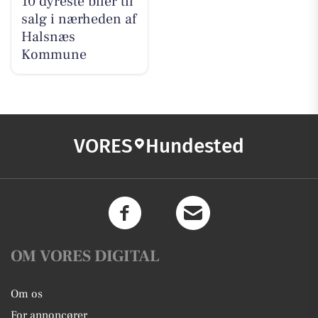
10 dyreste biler til
salg i nærheden af
Halsnæs
Kommune
VORES
Hundested
OM VORES DIGITAL
Om os
For annoncører