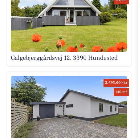
126 m
Galgebjerggårdsvej 12, 3390 Hundested
2.695.000 kr
2
140 m