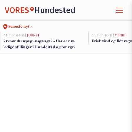
VORES
Hundested
Seneste nyt ›
2 timer siden |
JOBNYT
8 timer siden |
VEJRET
Savner du nye græsgange? - Her er nye
Frisk vind og lidt r
ledige stillinger i Hundested og omegn